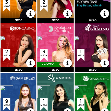
3
2
DAFTAR
MASUK
DAFTAR
MASUK
MEJA
MEJA
DAFTAR
MASUK
Referral
KEMBALI
KEMBALI
KEMBALI
Promosi
SICBO
SICBO
SICBO
SICBO
SICBO
SICBO
Meja
Min
Max
Meja
Min
Max
Meja
Min
Max
Hubungi Kami
Roulette
1Rb
20Jt
Baccarat
5Rb
30Jt
Baccarat
10Rb
30Jt
Baccarat
2Rb
10Jt
Roulette
1Rb
125Jt
Dragon Tiger
10Rb
30Jt
Sicbo
2Rb
10Jt
Live Chat
Sicbo
1Rb
125Jt
Sicbo
10Rb
30Jt
Dragon Tiger
10Rb
10Jt
Dragon Tiger
5Rb
30Jt
Roulette
10Rb
30Jt
Blackjack
10Rb
20Jt
Wheel
1Rb
10Jt
Pengaduan Customer
2
3
1
DAFTAR
MASUK
DAFTAR
MASUK
DAFTAR
MASUK
MEJA
MEJA
MEJA
Pilih Bahasa:
KEMBALI
KEMBALI
KEMBALI
PROMO
SICBO
SICBO
SICBO
SICBO
SICBO
SICBO
Meja
Min
Max
Meja
Min
Max
Meja
Min
Max
Baccarat
5Rb
30Jt
Baccarat
1Rb
30Jt
Baccarat
1Rb
20Jt
Sicbo
500
250Rb
MASUK
DAFTAR
Dragon Tiger
1Rb
30Jt
Roulette
1Rb
20Jt
Roulette
1Rb
300Rb
Roulette
1Rb
30Jt
Sicbo
1Rb
20Jt
Dragon Tiger
5Rb
1,9Jt
Sicbo
1Rb
30Jt
Dragon Tiger
1Rb
20Jt
Special Games
500
1,9Jt
&copy; Superliga168 | Akses Resmi Member
9
1
1
Ligaciputra. Hak Cipta Dilindungi.
DAFTAR
MASUK
DAFTAR
MASUK
DAFTAR
MASUK
MEJA
MEJA
MEJA